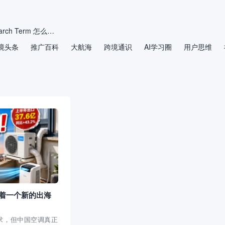
2026年亚马逊 Search Term 怎么填？别再把后台关键词当“垃圾桶”
境头条
推广百科
拒绝无效精准词！三步教你重构亚马逊广告的“导弹基地”
大航海
跨境通识
AI学习圈
用户思维
如何通过优化电商文案提升生成式AI推荐排名？
重磅爆料！亚马逊 Rufus 排名机制彻底曝光，内部研究员硬核发文，底层逻辑全公开
弥合信息检索与商品搜索系统之间的鸿沟：面向电商的问答推荐
电动自行车卖家注意：美国加州限速红线正在收紧
着一个新的出海
求，但中国空调真正