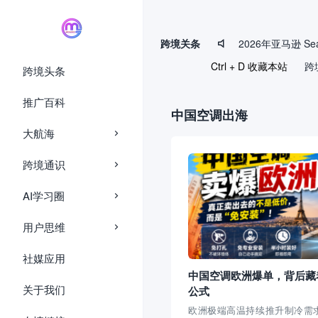
page contents
跨境关条

Ctrl + D 收藏本站
跨
跨境头条
推广百科
中国空调出海
大航海
跨境通识
AI学习圈
用户思维
社媒应用
中国空调欧洲爆单，背后藏
关于我们
公式
欧洲极端高温持续推升制冷需