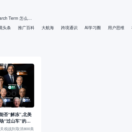
2026年亚马逊 Search Term 怎么填？别再把后台关键词当“垃圾桶”
境头条
推广百科
拒绝无效精准词！三步教你重构亚马逊广告的“导弹基地”
大航海
跨境通识
AI学习圈
用户思维
如何通过优化电商文案提升生成式AI推荐排名？
重磅爆料！亚马逊 Rufus 排名机制彻底曝光，内部研究员硬核发文，底层逻辑全公开
弥合信息检索与商品搜索系统之间的鸿沟：面向电商的问答推荐
电动自行车卖家注意：美国加州限速红线正在收紧
否“解冻”,北美
场“过山车”的开
关税战到取消800美