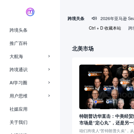
page contents
跨境关条

Ctrl + D 收藏本站
跨
跨境头条
推广百科
北美市场
大航海
跨境通识
AI学习圈
用户思维
社媒应用
特朗普访华直击：中美经贸能
关于我们
市场是“定心丸”，还是另一
端？
咱们跨境人“苦特朗普久矣”，从