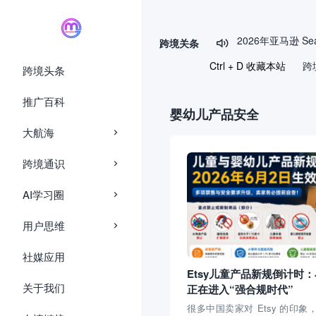
page contents
跨境关条

Ctrl + D 收藏本站
跨
跨境头条
推广百科
婴幼儿产品安全
大航海
跨境通识
AI学习圈
用户思维
社媒应用
Etsy儿童产品新规倒计时
关于我们
正在进入“强合规时代”
很多中国卖家对 Etsy 的印