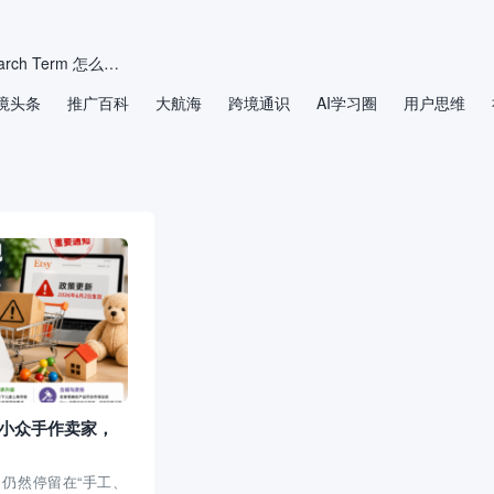
2026年亚马逊 Search Term 怎么填？别再把后台关键词当“垃圾桶”
拒绝无效精准词！三步教你重构亚马逊广告的“导弹基地”
境头条
推广百科
大航海
跨境通识
AI学习圈
用户思维
如何通过优化电商文案提升生成式AI推荐排名？
重磅爆料！亚马逊 Rufus 排名机制彻底曝光，内部研究员硬核发文，底层逻辑全公开
弥合信息检索与商品搜索系统之间的鸿沟：面向电商的问答推荐
电动自行车卖家注意：美国加州限速红线正在收紧
：小众手作卖家，
象，仍然停留在“手工、