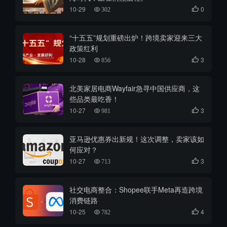
10-29
0

302
“十五五”规划重磅出炉！跨境卖家迎来三大
政策红利
10-28
3

856
北美家居电商Wayfair急寻中国供应商，这
些品类最吃香！
10-27
3

981
亚马逊优惠券出新规！这次调整，卖家该如
何应对？
10-27
3

713
社交电商整合：Shopee联手Meta再造跨境
消费链路
10-25
4

782