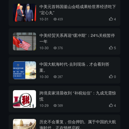
中美元首韩国釜山会晤成果给世界经济吃下
“定心丸”
10-31
4

419
中美经贸关系再迎“缓冲期”：24%关税暂停
一年
10-30
5

376
中国大航海时代-去到现场，才会看到答
案。
10-30
0

287
跨境卖家清晨收到 “补税短信”：九成无需惊
慌
10-29
4

509
历史不会重复，但会押韵。属于中国的大航
海时代，正在悄然启程。