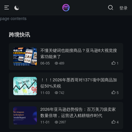
登录

page contents
跨境快讯
不懂关键词也能搜商品？亚马逊8大视觉搜
索功能来了
06-05
1

489
！！！2026年墨西哥对1371项中国商品加
征50%关税
11-03
5

742
2026年亚马逊趋势报告：百万美刀级卖家
数量倍增，运营进入精耕细作时代
11-01
4

2997