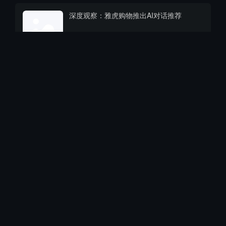
深度观察：雅虎购物推出AI对话推荐
10-15
5

418
沃尔玛联手OpenAI进军ChatGPT购物：AI
对话变现潮涌
10-15
3

274
Lymow科技在Kickstarter众筹突破748万美
元，智能割草机器人引领市场风潮
10-15
4

714
Kickstarter众筹周报—科技、户外与IP深度
融合
10-14
5

408
跨境平台数据直连税务！卖家迎来“透明合