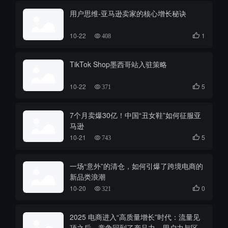
用户思维-亚马逊卖家的核心增长秘诀
10-22
1

408
TikTok Shop墨西哥站入驻策略
10-22
5

371
7个月卖爆30亿！中国“丑女鞋”如何征服亚
马逊
10-21
5

743
一场“意外”的清仓，如何引爆了跨境电商的
新品类浪潮
10-20
0

321
2025 电商进入“高质量增长”时代：流量见
顶之后，竞争回到了产品力、用户力与区域