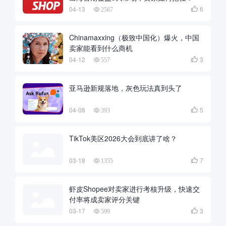
04-13
6

2567
Chinamaxxing（极致中国化）爆火，中国
卖家能看到什么商机
04-12
3

557
亚马逊新规落地，灰色玩法真到头了
04-08
5

393
TikTok美区2026大会到底讲了啥？
03-18
7

1355
虾皮Shopee对卖家进行考核升级，快速交
付率将成卖家评分关键
03-17
3

599