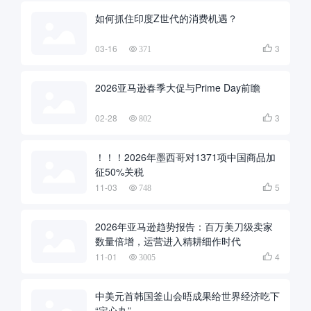
如何抓住印度Z世代的消费机遇？
03-16
3

371
2026亚马逊春季大促与Prime Day前瞻
02-28
3

802
！！！2026年墨西哥对1371项中国商品加
征50%关税
11-03
5

748
2026年亚马逊趋势报告：百万美刀级卖家
数量倍增，运营进入精耕细作时代
11-01
4

3005
中美元首韩国釜山会晤成果给世界经济吃下
“定心丸”