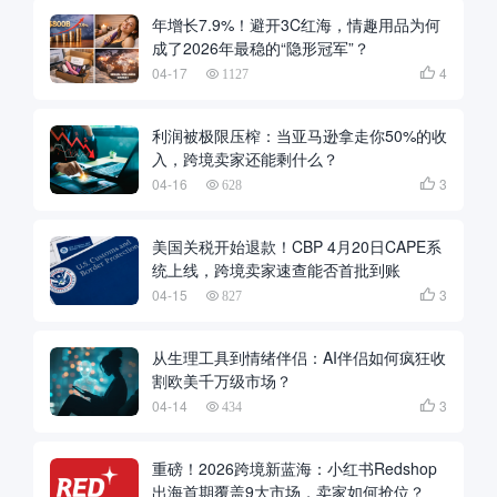
年增长7.9%！避开3C红海，情趣用品为何
成了2026年最稳的“隐形冠军”？
04-17
4

1127
利润被极限压榨：当亚马逊拿走你50%的收
入，跨境卖家还能剩什么？
04-16
3

628
美国关税开始退款！CBP 4月20日CAPE系
统上线，跨境卖家速查能否首批到账
04-15
3

827
从生理工具到情绪伴侣：AI伴侣如何疯狂收
割欧美千万级市场？
04-14
3

434
重磅！2026跨境新蓝海：小红书Redshop
出海首期覆盖9大市场，卖家如何抢位？