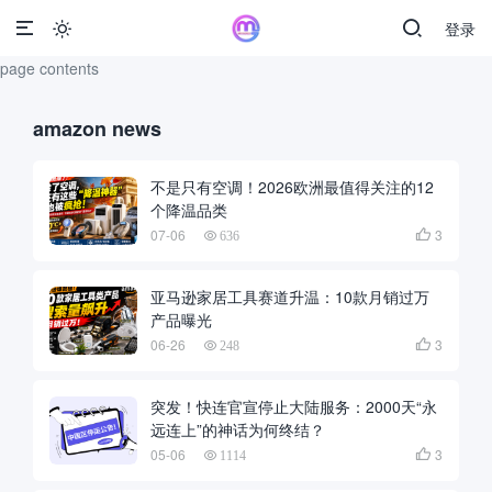
登录

page contents
amazon news
不是只有空调！2026欧洲最值得关注的12
个降温品类
07-06
3

636
亚马逊家居工具赛道升温：10款月销过万
产品曝光
06-26
3

248
突发！快连官宣停止大陆服务：2000天“永
远连上”的神话为何终结？
05-06
3

1114