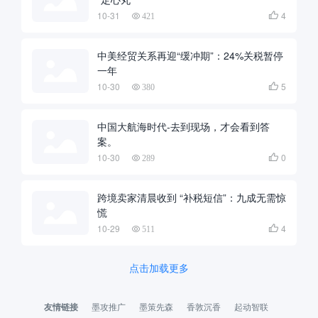
10-31
4

421
中美经贸关系再迎“缓冲期”：24%关税暂停
一年
10-30
5

380
中国大航海时代-去到现场，才会看到答
案。
10-30
0

289
跨境卖家清晨收到 “补税短信”：九成无需惊
慌
10-29
4

511
点击加载更多
友情链接
墨攻推广
墨策先森
香敦沉香
起动智联