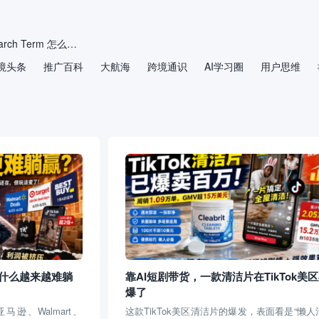
2026年亚马逊 Search Term 怎么填？别再把后台关键词当“垃圾桶”
境头条
推广百科
拒绝无效精准词！三步教你重构亚马逊广告的“导弹基地”
大航海
跨境通识
AI学习圈
用户思维
如何通过优化电商文案提升生成式AI推荐排名？
重磅爆料！亚马逊 Rufus 排名机制彻底曝光，内部研究员硬核发文，底层逻辑全公开
弥合信息检索与商品搜索系统之间的鸿沟：面向电商的问答推荐
电动自行车卖家注意：美国加州限速红线正在收紧
什么越来越难躺
靠AI短剧带货，一款清洁片在TikTok美
爆了
马逊、Walmart、
这款TikTok美区清洁片的爆发，表面看是“懒人