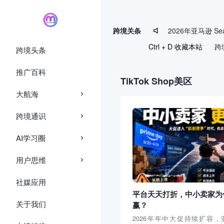
page contents
跨境关条

Ctrl + D 收藏本站
跨
跨境头条
推广百科
TikTok Shop美区
大航海
跨境通识
AI学习圈
用户思维
社媒应用
平台天天打折，中小卖家为
关于我们
赢？
2026年年中大促持续扩容，亚