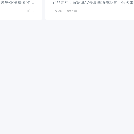
等平台同时争夺消费者注意
产品走红，背后其实是夏季消费场景、低客单
增长。随着平台机制
品和AI短剧带货共同作用的结果。随着美国6
2
05-30

550
合规压力加重，以及
节、毕业季、户外聚会、露营和世界杯观赛等
越难靠一场...
增多，家庭清洁、车内清洁、宠物清洁和聚会
理需求...