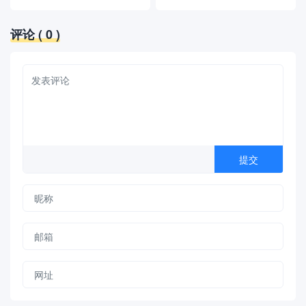
评论
( 0 )