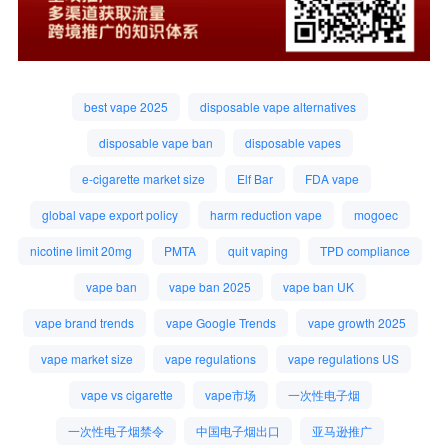
best vape 2025
disposable vape alternatives
disposable vape ban
disposable vapes
e-cigarette market size
Elf Bar
FDA vape
global vape export policy
harm reduction vape
mogoec
nicotine limit 20mg
PMTA
quit vaping
TPD compliance
vape ban
vape ban 2025
vape ban UK
vape brand trends
vape Google Trends
vape growth 2025
vape market size
vape regulations
vape regulations US
vape vs cigarette
vape市场
一次性电子烟
一次性电子烟禁令
中国电子烟出口
亚马逊推广