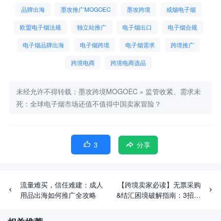
品牌出海
墨攻推广MOGOEC
墨攻跨境
戒烟电子烟
欧盟电子烟法规
独立站推广
电子烟出口
电子烟合规
电子烟品牌出海
电子烟跨境
电子烟需求
跨境推广
跨境电商
跨境电商选品
未经允许不得转载：
墨攻跨境MOGOEC
»
监管收紧、需求未
死：全球电子烟市场还值不值得中国卖家冒险？
3

分享
流量难买，信任难建：成人
【跨境卖家必读】无票采购
用品出海如何推广全攻略
&结汇困境破解指南：3招避
开税务红线